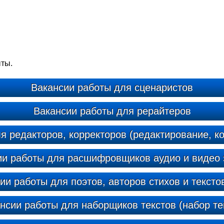
ыты.
Вакансии работы для сценаристов
Вакансии работы для рерайтеров
я редакторов, корректоров (редактирование, ко
ии работы для расшифровщиков аудио и видео 
ии работы для поэтов, авторов стихов и тексто
нсии работы для наборщиков текстов (набор те