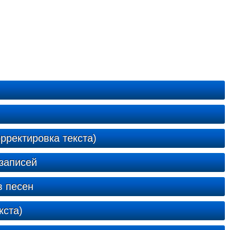
рректировка текста)
записей
в песен
кста)