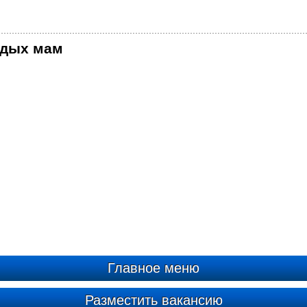
одых мам
Главное меню
Разместить вакансию