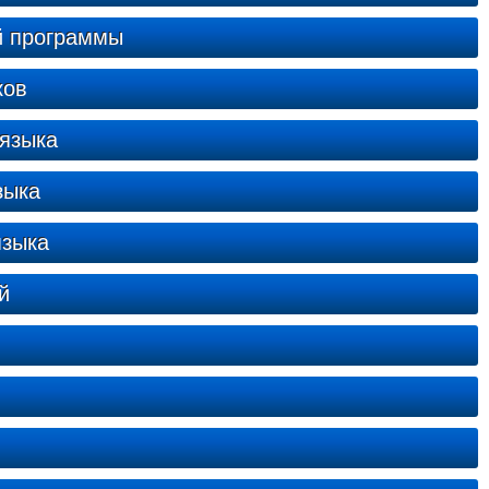
й программы
ков
 языка
зыка
языка
й