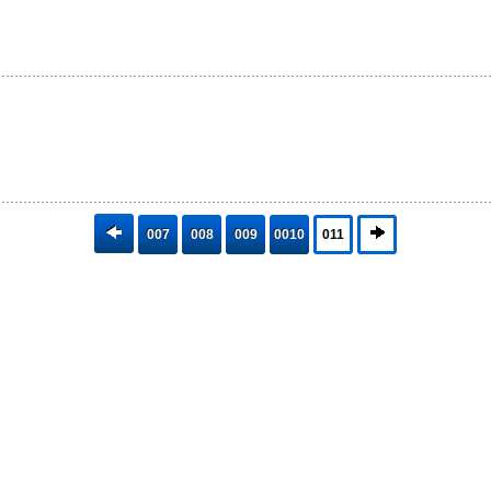
007
008
009
0010
011