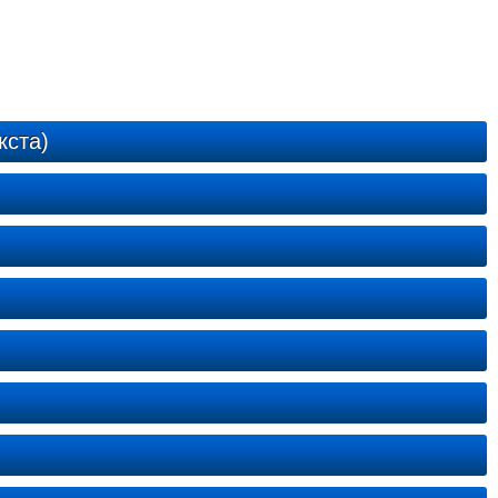
кста)