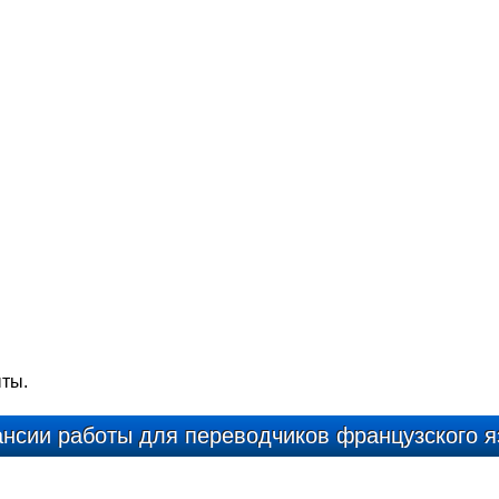
ыты.
ансии работы для переводчиков французского я