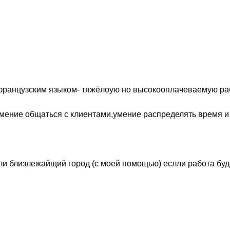
нцузским языком- тяжёлоую но высокооплачеваемую работу
умение общаться с клиентами,умение распределять время и
и близлежайщий город (с моей помощью) еслли работа буде