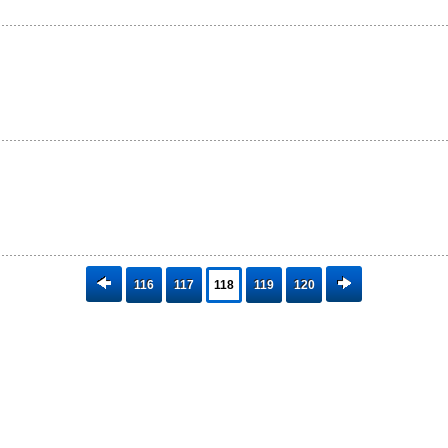
116
117
118
119
120