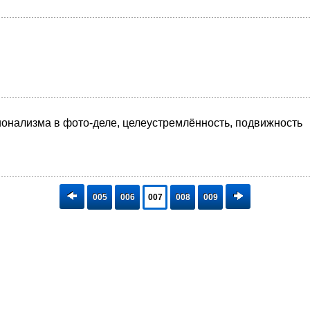
нализма в фото-деле, целеустремлённость, подвижность
005
006
007
008
009